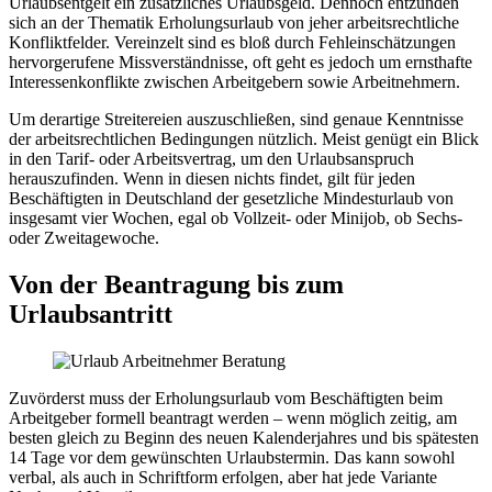
Urlaubsentgelt ein zusätzliches Urlaubsgeld. Dennoch entzünden
sich an der Thematik Erholungsurlaub von jeher arbeitsrechtliche
Konfliktfelder. Vereinzelt sind es bloß durch Fehleinschätzungen
hervorgerufene Missverständnisse, oft geht es jedoch um ernsthafte
Interessenkonflikte zwischen Arbeitgebern sowie Arbeitnehmern.
Um derartige Streitereien auszuschließen, sind genaue Kenntnisse
der arbeitsrechtlichen Bedingungen nützlich. Meist genügt ein Blick
in den Tarif- oder Arbeitsvertrag, um den Urlaubsanspruch
herauszufinden. Wenn in diesen nichts findet, gilt für jeden
Beschäftigten in Deutschland der gesetzliche Mindesturlaub von
insgesamt vier Wochen, egal ob Vollzeit- oder Minijob, ob Sechs-
oder Zweitagewoche.
Von der Beantragung bis zum
Urlaubsantritt
Zuvörderst muss der Erholungsurlaub vom Beschäftigten beim
Arbeitgeber formell beantragt werden – wenn möglich zeitig, am
besten gleich zu Beginn des neuen Kalenderjahres und bis spätesten
14 Tage vor dem gewünschten Urlaubstermin. Das kann sowohl
verbal, als auch in Schriftform erfolgen, aber hat jede Variante