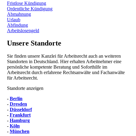
Fristlose Kündigung
Ordentliche Kündigung
Abmahnung
Urlaub
Abfindung
Arbeitslosengeld
Unsere Standorte
Sie finden unsere Kanzlei für Arbeitsrecht auch an weiteren
Standorten in Deutschland. Hier erhalten Arbeitnehmer eine
persönliche kompetente Beratung und Soforthilfe im
Arbeitsrecht durch erfahrene Rechtsanwälte und Fachanwälte
für Arbeitsrecht.
Standorte anzeigen
-
Berlin
-
Dresden
-
Düsseldorf
-
Frankfurt
-
Hamburg
-
Köln
-
München